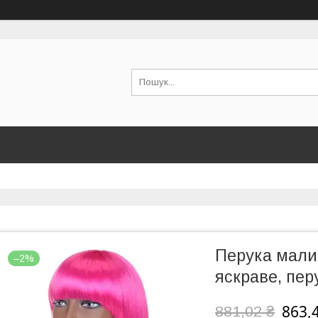
Перука мали
–2%
яскраве, пер
863,
881,02 ₴