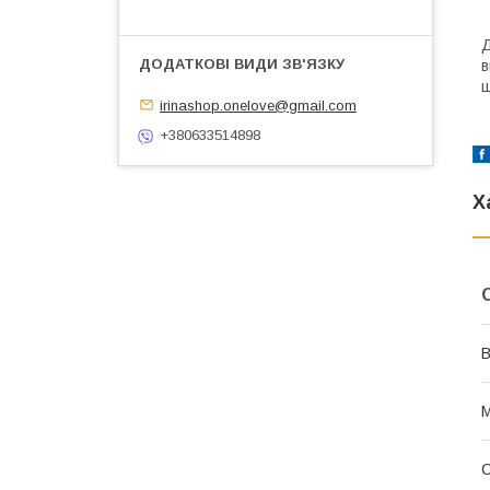
Д
в
ш
irinashop.onelove@gmail.com
+380633514898
Х
В
М
С