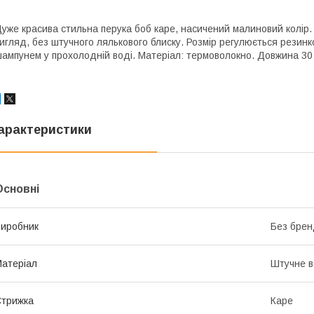
уже красива стильна перука боб каре, насичений малиновий колір.
игляд, без штучного лялькового блиску. Розмір регулюється резинк
ампунем у прохолодній воді. Матеріал: термоволокно. Довжина 30
арактеристики
Основні
иробник
Без брен
атеріал
Штучне в
трижка
Каре