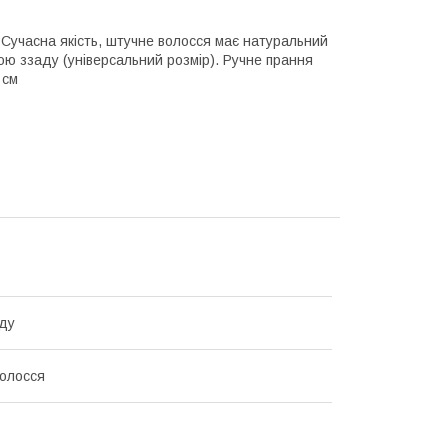
 Сучасна якість, штучне волосся має натуральний
ою ззаду (універсальний розмір). Ручне прання
 см
ду
олосся