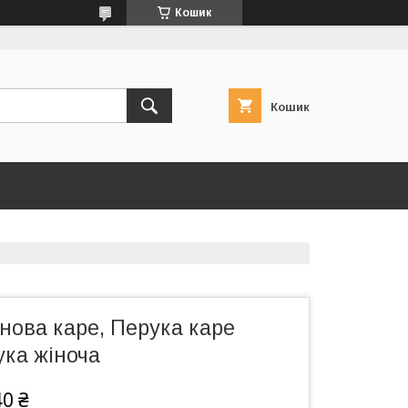
Кошик
Кошик
нова каре, Перука каре
ука жіноча
40 ₴