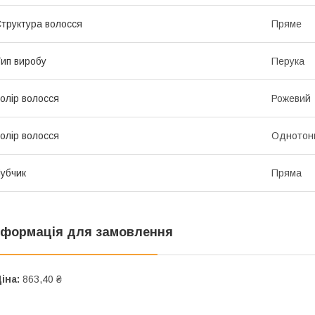
труктура волосся
Пряме
ип виробу
Перука
олір волосся
Рожевий
олір волосся
Однотон
убчик
Пряма
нформація для замовлення
іна:
863,40 ₴