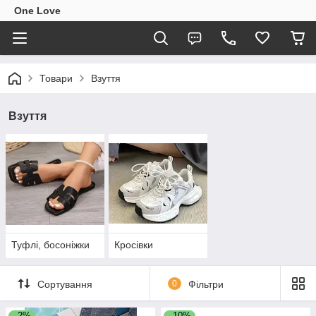
One Love
Товари
Взуття
Взуття
Туфлі, босоніжки
Кросівки
Сортування
0
Фільтри
–2%
–10%