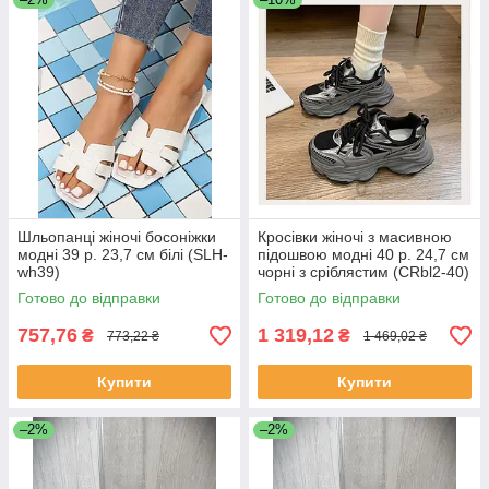
Шльопанці жіночі босоніжки
Кросівки жіночі з масивною
модні 39 р. 23,7 см білі (SLH-
підошвою модні 40 р. 24,7 см
wh39)
чорні з сріблястим (CRbl2-40)
Готово до відправки
Готово до відправки
757,76
1 319,12
₴
₴
773,22 ₴
1 469,02 ₴
Купити
Купити
–2%
–2%