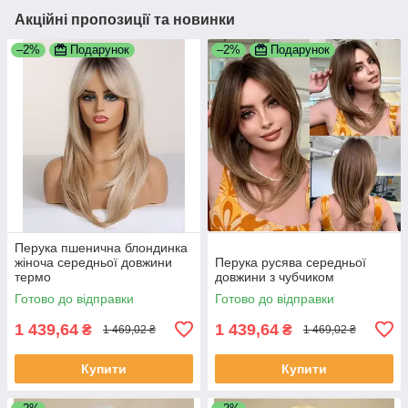
Акційні пропозиції та новинки
–2%
Подарунок
–2%
Подарунок
Перука пшенична блондинка
жіноча середньої довжини
Перука русява середньої
термо
довжини з чубчиком
Готово до відправки
Готово до відправки
1 439,64
1 439,64
₴
₴
1 469,02 ₴
1 469,02 ₴
Купити
Купити