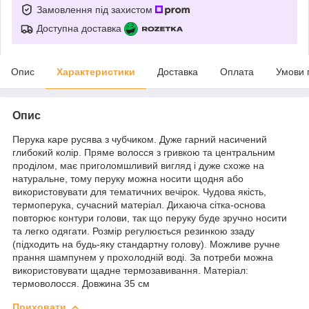
Замовлення під захистом
Доступна доставка
Опис
Характеристики
Доставка
Оплата
Умови 
Опис
Перука каре русява з чубчиком. Дуже гарний насичений
глибокий колір. Пряме волосся з гривкою та центральним
проділом, має приголомшливий вигляд і дуже схоже на
натуральне, тому перуку можна носити щодня або
використовувати для тематичних вечірок. Чудова якість,
термоперука, сучасний матеріал. Дихаюча сітка-основа
повторює контури голови, так що перуку буде зручно носити
та легко одягати. Розмір регулюється резинкою ззаду
(підходить на будь-яку стандартну голову). Можливе ручне
прання шампунем у прохолодній воді. За потреби можна
використовувати щадне термозавивання. Матеріал:
термоволосся. Довжина 35 см
Приховати