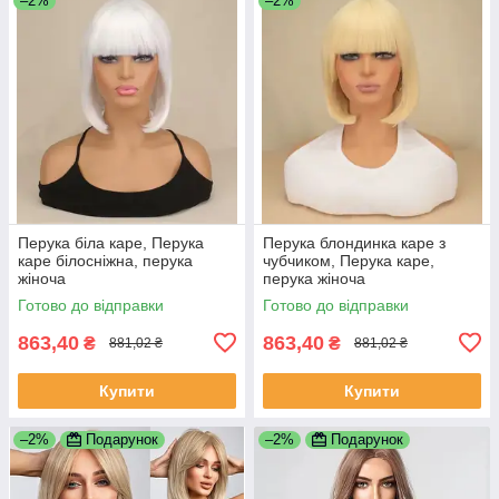
–2%
–2%
Перука біла каре, Перука
Перука блондинка каре з
каре білосніжна, перука
чубчиком, Перука каре,
жіноча
перука жіноча
Готово до відправки
Готово до відправки
863,40
863,40
₴
₴
881,02 ₴
881,02 ₴
Купити
Купити
–2%
Подарунок
–2%
Подарунок