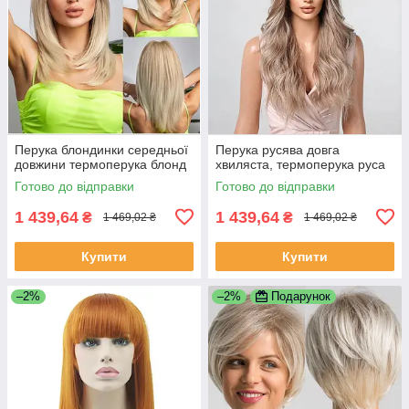
Перука блондинки середньої
Перука русява довга
довжини термоперука блонд
хвиляста, термоперука руса
Готово до відправки
Готово до відправки
1 439,64
1 439,64
₴
₴
1 469,02 ₴
1 469,02 ₴
Купити
Купити
–2%
–2%
Подарунок