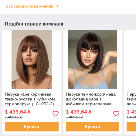
Всі умови повернення
Подібні товари компанії
Перука каре коричнева
Перука темно-коричнева
Перу
темно-русява з чубчиком
шоколадна каре з
терм
термоперука (LC1052-2)
чубчиком термоперука
довж
кори
1 439,64
1 439,64
1 4
₴
₴
1 469,02 ₴
1 469,02 ₴
1 469
Купити
Купити