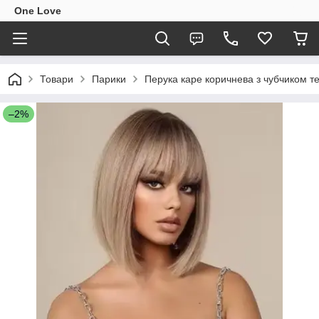
One Love
Товари
Парики
Перука каре коричнева з чубчиком т
–2%