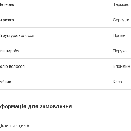
атеріал
Термово
трижка
Середня
труктура волосся
Пряме
ип виробу
Перука
олір волосся
Блондин
убчик
Коса
нформація для замовлення
іна:
1 439,64 ₴