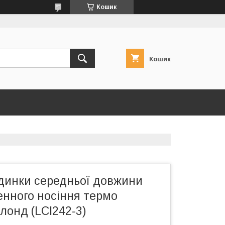
Кошик
Кошик
динки середньої довжини
енного носіння термо
лонд (LCI242-3)