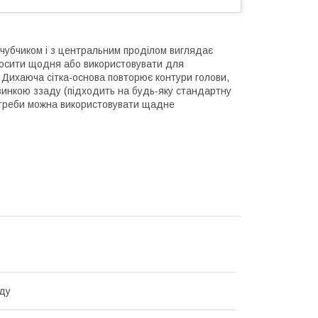
 чубчиком і з центральним проділом виглядає
носити щодня або використовувати для
. Дихаюча сітка-основа повторює контури голови,
езинкою ззаду (підходить на будь-яку стандартну
отреби можна використовувати щадне
ду