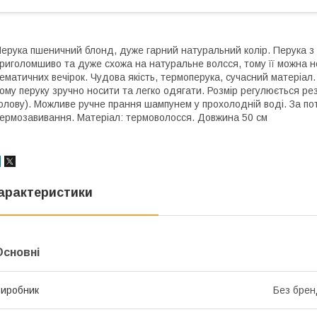
ерука пшеничний блонд, дуже гарний натуральний колір. Перука з
риголомшиво та дуже схожа на натуральне волсся, тому її можна 
ематичних вечірок. Чудова якість, термоперука, сучасний матеріал
ому перуку зручно носити та легко одягати. Розмір регулюється р
олову). Можливе ручне прання шампунем у прохолодній воді. За п
ермозавивання. Матеріал: термоволосся. Довжина 50 см
арактеристики
Основні
иробник
Без брен