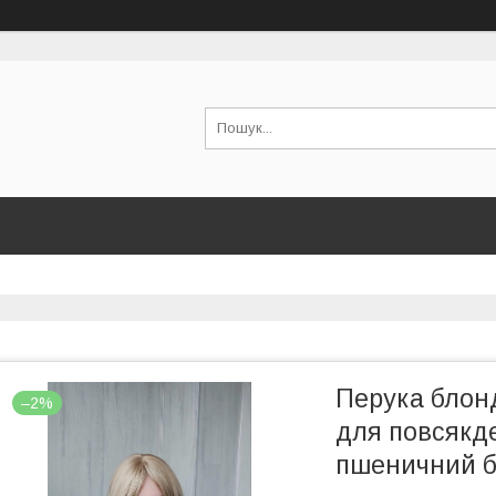
Перука блон
–2%
для повсякд
пшеничний б