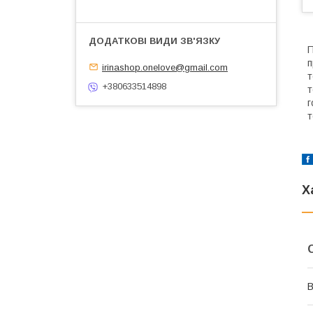
П
п
irinashop.onelove@gmail.com
т
+380633514898
т
г
т
Х
В