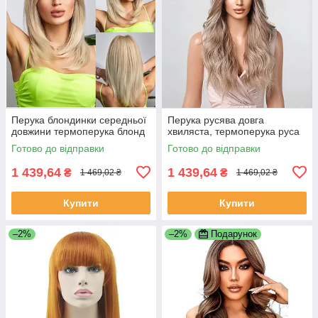
Перука блондинки середньої
Перука русява довга
довжини термоперука блонд
хвиляста, термоперука руса
Готово до відправки
Готово до відправки
1 439,64
1 439,64
₴
₴
1 469,02 ₴
1 469,02 ₴
Купити
Купити
–2%
–2%
Подарунок