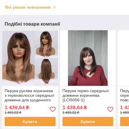
Всі умови повернення
Подібні товари компанії
Перука русява коричнева
Перука термо середньої
Перу
з термоволосся середньої
довжини коричнева
сере
довжини для щоденного
(LCI5056-1)
повс
користування
терм
1 439,64
1 439,64
1 4
₴
₴
(LCI
1 469,02 ₴
1 469,02 ₴
1 469
Купити
Купити