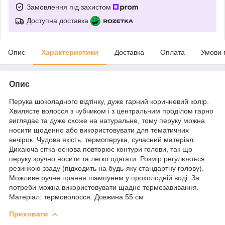
Замовлення під захистом
Доступна доставка
Опис
Характеристики
Доставка
Оплата
Умови 
Опис
Перука шоколадного відтінку, дуже гарний коричневий колір.
Хвилясте волосся з чубчиком і з центральним проділом гарно
виглядає та дуже схоже на натуральне, тому перуку можна
носити щоденно або використовувати для тематичних
вечірок. Чудова якість, термоперука, сучасний матеріал.
Дихаюча сітка-основа повторює контури голови, так що
перуку зручно носити та легко одягати. Розмір регулюється
резинкою ззаду (підходить на будь-яку стандартну голову).
Можливе ручне прання шампунем у прохолодній воді. За
потреби можна використовувати щадне термозавивання.
Матеріал: термоволосся. Довжина 55 см
Приховати