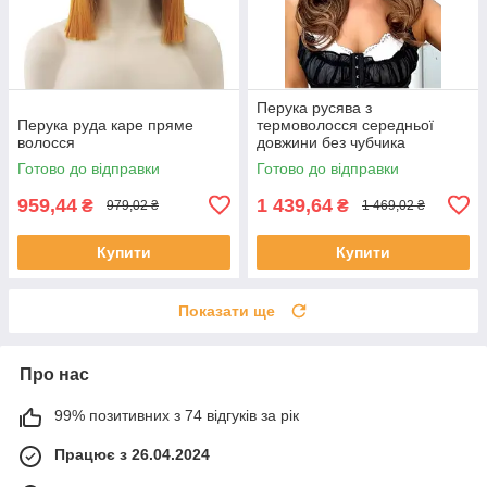
Перука русява з
Перука руда каре пряме
термоволосся середньої
волосся
довжини без чубчика
коричнева (LC2164)
Готово до відправки
Готово до відправки
959,44
1 439,64
₴
₴
979,02 ₴
1 469,02 ₴
Купити
Купити
Показати ще
Про нас
99% позитивних з 74 відгуків за рік
Працює з 26.04.2024