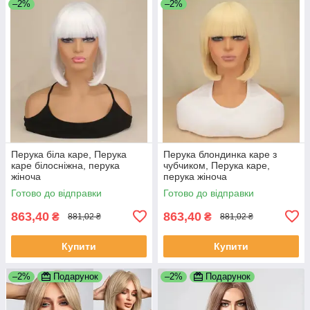
–2%
–2%
Перука біла каре, Перука
Перука блондинка каре з
каре білосніжна, перука
чубчиком, Перука каре,
жіноча
перука жіноча
Готово до відправки
Готово до відправки
863,40
863,40
₴
₴
881,02 ₴
881,02 ₴
Купити
Купити
–2%
Подарунок
–2%
Подарунок