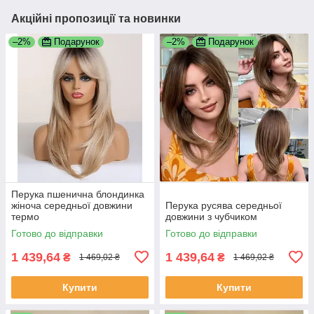
Акційні пропозиції та новинки
–2%
Подарунок
–2%
Подарунок
Перука пшенична блондинка
жіноча середньої довжини
Перука русява середньої
термо
довжини з чубчиком
Готово до відправки
Готово до відправки
1 439,64
1 439,64
₴
₴
1 469,02 ₴
1 469,02 ₴
Купити
Купити