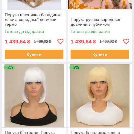
Перука пшенична блондинка
жіноча середньої довжини
Перука русява середньої
термо
довжини з чубчиком
Готово до відправки
Готово до відправки
1 439,64
1 439,64
₴
₴
1 469,02 ₴
1 469,02 ₴
Купити
Купити
–2%
–2%
Перука біла каре, Перука
Перука блондинка каре з