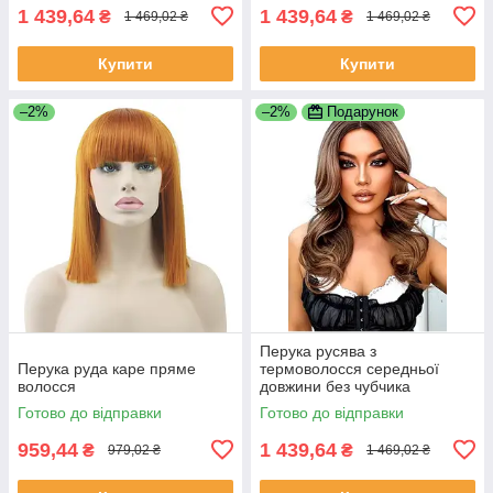
1 439,64
1 439,64
₴
₴
1 469,02 ₴
1 469,02 ₴
Купити
Купити
–2%
–2%
Подарунок
Перука русява з
Перука руда каре пряме
термоволосся середньої
волосся
довжини без чубчика
коричнева (LC2164)
Готово до відправки
Готово до відправки
959,44
1 439,64
₴
₴
979,02 ₴
1 469,02 ₴