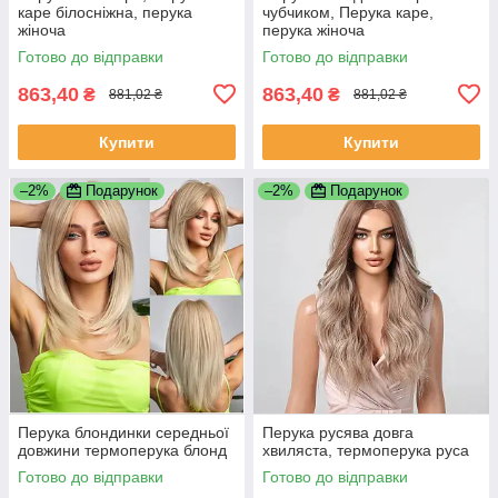
каре білосніжна, перука
чубчиком, Перука каре,
жіноча
перука жіноча
Готово до відправки
Готово до відправки
863,40
863,40
₴
₴
881,02 ₴
881,02 ₴
Купити
Купити
–2%
Подарунок
–2%
Подарунок
Перука блондинки середньої
Перука русява довга
довжини термоперука блонд
хвиляста, термоперука руса
Готово до відправки
Готово до відправки