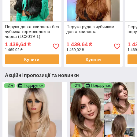
Перука довга хвиляста без
Перука руда з чубчиком
Перу
чубчика термоволокно
довга хвиляста
перу
чорна (LC2019-1)
1 439,64
1 439,64
1 4
₴
₴
1 469,02 ₴
1 469,02 ₴
1 469
Купити
Купити
Акційні пропозиції та новинки
–2%
Подарунок
–2%
Подарунок