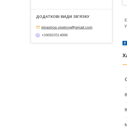
Е
у
irinashop.onelove@gmail.com
+380633514898
Х
В
В
М