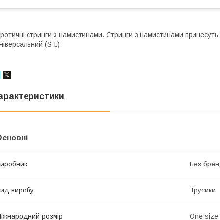
ротичні стринги з намистинами. Cтринги з намистинами принесуть 
ніверсальний (S-L)
арактеристики
Основні
иробник
Без брен
ид виробу
Трусики
іжнародний розмір
One size