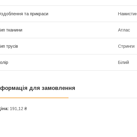
здоблення та прикраси
Намисти
ип тканини
Атлас
ип трусів
Стринги
олір
Білий
нформація для замовлення
іна:
191,12 ₴