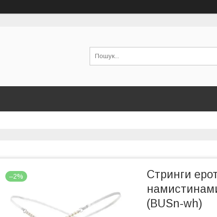
Стринги еро
–2%
намистинами 
(BUSn-wh)