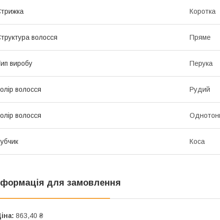
трижка
Коротка
труктура волосся
Пряме
ип виробу
Перука
олір волосся
Рудий
олір волосся
Однотон
убчик
Коса
нформація для замовлення
іна:
863,40 ₴