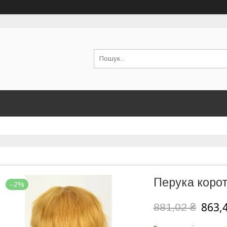
Перука корот
–2%
863,
881,02 ₴