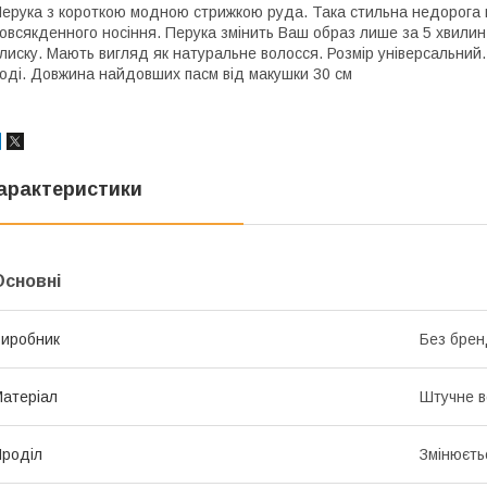
ерука з короткою модною стрижкою руда. Така стильна недорога пе
овсякденного носіння. Перука змінить Ваш образ лише за 5 хвилин.
лиску. Мають вигляд як натуральне волосся. Розмір універсальни
оді. Довжина найдовших пасм від макушки 30 см
арактеристики
Основні
иробник
Без брен
атеріал
Штучне в
роділ
Змінюєть