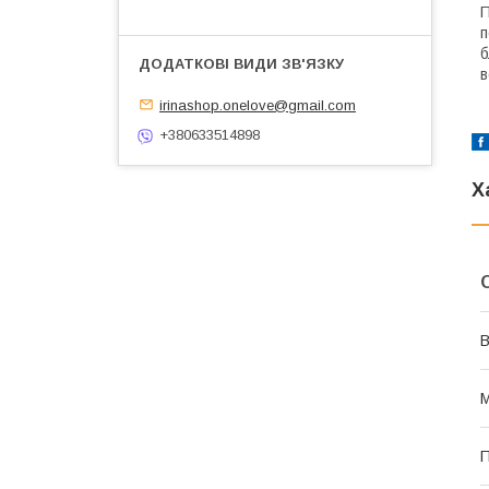
П
п
б
в
irinashop.onelove@gmail.com
+380633514898
Х
В
М
П