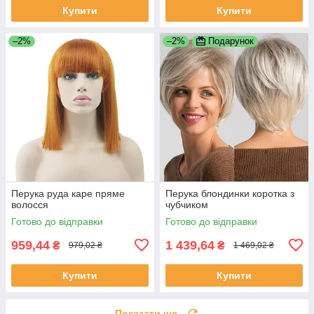
Купити
Купити
–2%
–2%
Подарунок
Перука руда каре пряме
Перука блондинки коротка з
волосся
чубчиком
Готово до відправки
Готово до відправки
959,44
1 439,64
₴
₴
979,02 ₴
1 469,02 ₴
Купити
Купити
Показати ще