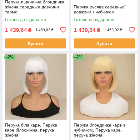
Перука пшенична блондинка
жіноча середньої довжини
Перука русява середньої
термо
довжини з чубчиком
Готово до відправки
Готово до відправки
1 439,64
1 439,64
₴
₴
1 469,02 ₴
1 469,02 ₴
Купити
Купити
–2%
–2%
Перука біла каре, Перука
Перука блондинка каре з
каре білосніжна, перука
чубчиком, Перука каре,
жіноча
перука жіноча