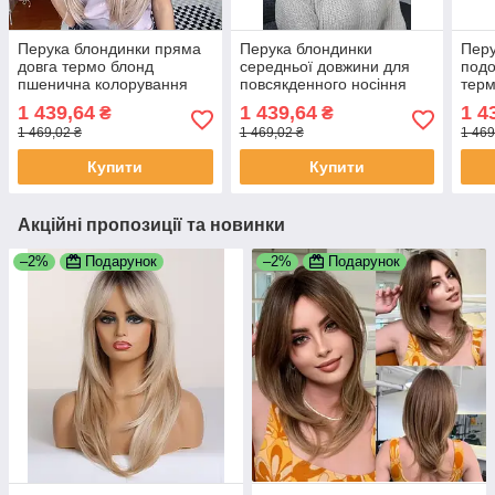
Перука блондинки пряма
Перука блондинки
Перу
довга термо блонд
середньої довжини для
под
пшенична колорування
повсякденного носіння
терм
(LC462)
термо пшеничний блонд
(LC1
1 439,64
1 439,64
1 4
₴
₴
(LCI242-3)
1 469,02 ₴
1 469,02 ₴
1 469
Купити
Купити
Акційні пропозиції та новинки
–2%
Подарунок
–2%
Подарунок