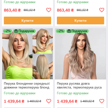
Готово до відправки
Готово до відправки
863,40
863,40
₴
₴
881,02 ₴
881,02 ₴
Купити
Купити
–2%
Подарунок
–2%
Подарунок
Перука блондинки середньої
Перука русява довга
довжини термоперука блонд
хвиляста, термоперука руса
Готово до відправки
Готово до відправки
1 439,64
1 439,64
₴
₴
1 469,02 ₴
1 469,02 ₴