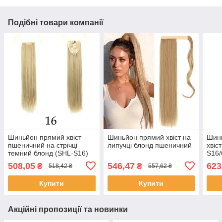
Подібні товари компанії
Шиньйон прямий хвіст
Шиньйон прямий хвіст на
Шинь
пшеничний на стрічці
липучці блонд пшеничний
хвіс
темний блонд (SHL-S16)
S16/
508,05
546,47
623
₴
₴
518,42 ₴
557,62 ₴
Купити
Купити
Акційні пропозиції та новинки