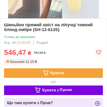
Шиньйон прямий хвіст на ліпучці темний
блонд омбре (SH-12-613S)
Готово до відправки
Код: SH-12-613S
Роздріб
546,47
₴
557,62 ₴
Економія
11.15 ₴
Купити
або
Купити з
Що таке купити з Пром?