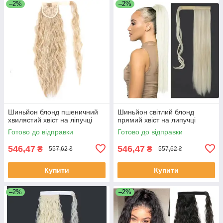
–2%
–2%
Шиньйон блонд пшеничний
Шиньйон світлий блонд
хвилястий хвіст на ліпучці
прямий хвіст на липучці
Готово до відправки
Готово до відправки
546,47
546,47
₴
₴
557,62 ₴
557,62 ₴
Купити
Купити
–2%
–2%