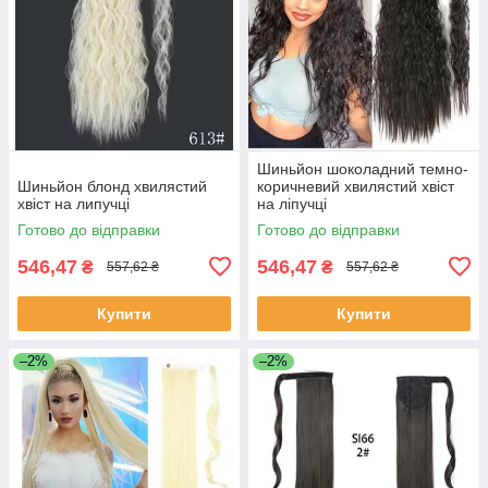
Шиньйон шоколадний темно-
Шиньйон блонд хвилястий
коричневий хвилястий хвіст
хвіст на липучці
на ліпучці
Готово до відправки
Готово до відправки
546,47
546,47
₴
₴
557,62 ₴
557,62 ₴
Купити
Купити
–2%
–2%