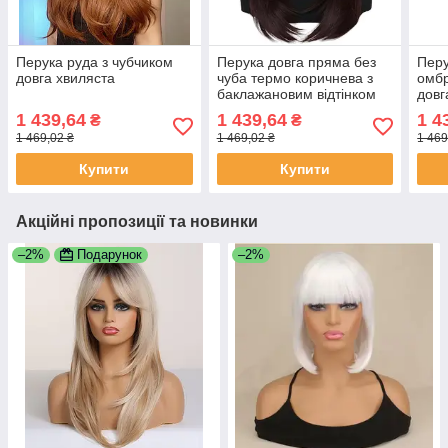
Перука руда з чубчиком
Перука довга пряма без
Перу
довга хвиляста
чуба термо коричнева з
омбр
баклажановим відтінком
довг
(LC112068-2)
1 439,64
1 439,64
1 4
₴
₴
1 469,02 ₴
1 469,02 ₴
1 469
Купити
Купити
Акційні пропозиції та новинки
–2%
Подарунок
–2%