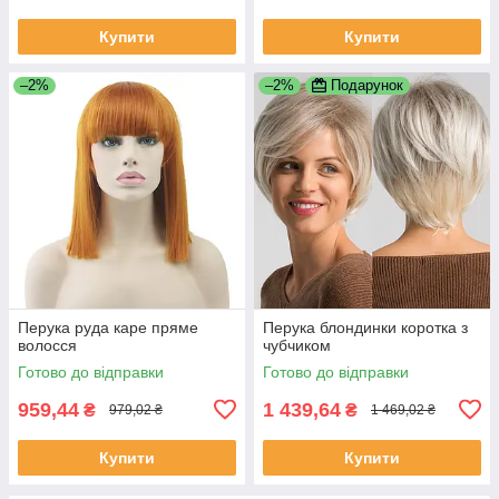
Купити
Купити
–2%
–2%
Подарунок
Перука руда каре пряме
Перука блондинки коротка з
волосся
чубчиком
Готово до відправки
Готово до відправки
959,44
1 439,64
₴
₴
979,02 ₴
1 469,02 ₴
Купити
Купити