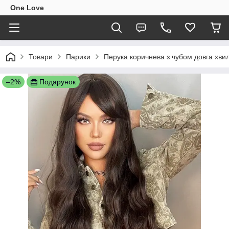
One Love
Товари
Парики
Перука коричнева з чубом довга хви
–2%
Подарунок