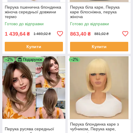
Перука пшенична блондинка
Перука біла каре, Перука
жіноча середньої довжини
каре білосніжна, перука
термо
жіноча
Готово до відправки
Готово до відправки
1 439,64
863,40
₴
₴
1 469,02 ₴
881,02 ₴
Купити
Купити
–2%
Подарунок
–2%
Перука блондинка каре з
Перука русява середньої
чубчиком, Перука каре,