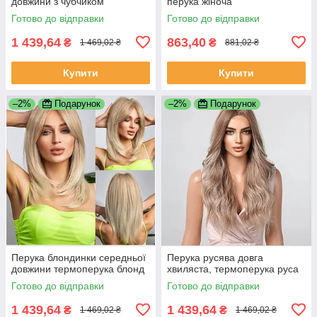
довжини з чубчиком
перука жіноча
Готово до відправки
Готово до відправки
1 439,64
863,40
₴
₴
1 469,02 ₴
881,02 ₴
Купити
Купити
–2%
Подарунок
–2%
Подарунок
Перука блондинки середньої
Перука русява довга
довжини термоперука блонд
хвиляста, термоперука руса
Готово до відправки
Готово до відправки
1 439,64
1 439,64
₴
₴
1 469,02 ₴
1 469,02 ₴