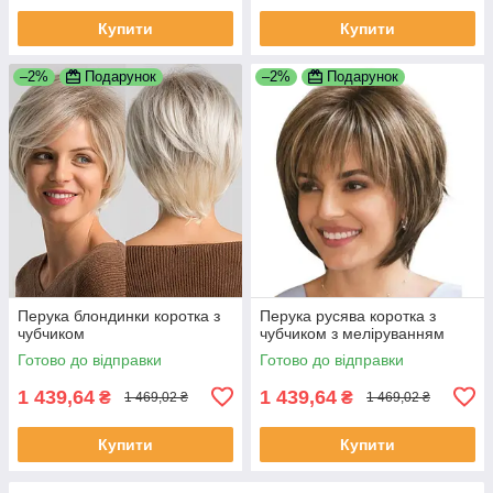
Купити
Купити
–2%
Подарунок
–2%
Подарунок
Перука блондинки коротка з
Перука русява коротка з
чубчиком
чубчиком з меліруванням
Готово до відправки
Готово до відправки
1 439,64
1 439,64
₴
₴
1 469,02 ₴
1 469,02 ₴
Купити
Купити