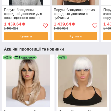
Перука блондинки
Перука блондинки пряма
Перу
середньої довжини для
середньої довжини з
зате
повсякденного носіння
чубчиком
перу
термо пшеничний блонд
сере
1 439,64
1 439,64
1 4
₴
₴
(LCI242-3)
1 469,02 ₴
1 469,02 ₴
1 469
Купити
Купити
Акційні пропозиції та новинки
–2%
Подарунок
–2%