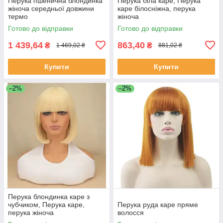
Перука пшенична блондинка
Перука біла каре, Перука
жіноча середньої довжини
каре білосніжна, перука
термо
жіноча
Готово до відправки
Готово до відправки
1 439,64
863,40
₴
₴
1 469,02 ₴
881,02 ₴
Купити
Купити
–2%
–2%
Перука блондинка каре з
чубчиком, Перука каре,
Перука руда каре пряме
перука жіноча
волосся