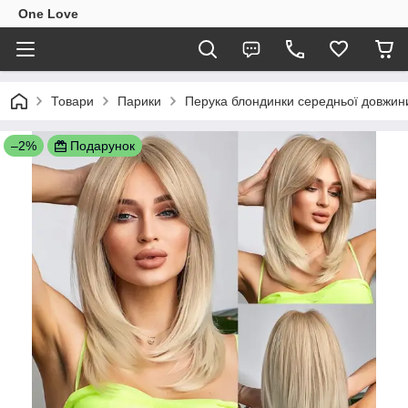
One Love
Товари
Парики
Перука блондинки середньої довжин
–2%
Подарунок