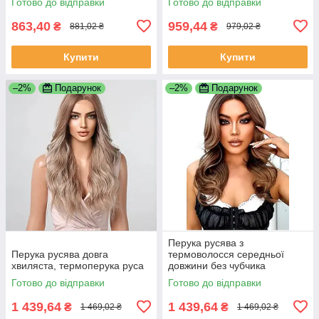
Готово до відправки
Готово до відправки
863,40
959,44
₴
₴
881,02 ₴
979,02 ₴
Купити
Купити
–2%
Подарунок
–2%
Подарунок
Перука русява з
Перука русява довга
термоволосся середньої
хвиляста, термоперука руса
довжини без чубчика
коричнева (LC2164)
Готово до відправки
Готово до відправки
1 439,64
1 439,64
₴
₴
1 469,02 ₴
1 469,02 ₴