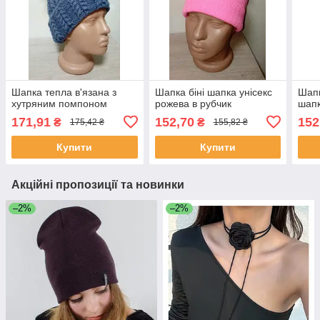
Шапка тепла в'язана з
Шапка біні шапка унісекс
Шапк
хутряним помпоном
рожева в рубчик
шапк
171,91
152,70
152
₴
₴
175,42 ₴
155,82 ₴
Купити
Купити
Акційні пропозиції та новинки
–2%
–2%