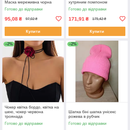
Маска мереживна чорна
хутряним помпоном
Готово до відправки
Готово до відправки
95,08
171,91
₴
₴
97,02 ₴
175,42 ₴
Купити
Купити
–2%
–2%
Чокер квітка бордо, квітка на
шею, чокер червона
Шапка біні шапка унісекс
троянада
рожева в рубчик
Готово до відправки
Готово до відправки