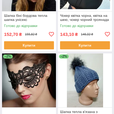
Шапка біні бордова тепла
Чокер квітка чорна, квітка на
шапка унісекс
шею, чокер чорний троянада
Готово до відправки
Готово до відправки
152,70
143,10
₴
₴
155,82 ₴
146,02 ₴
Купити
Купити
–2%
–2%
Шапка тепла в'язана з