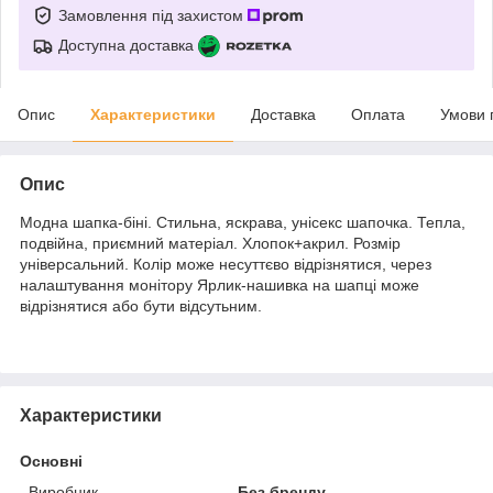
Замовлення під захистом
Доступна доставка
Опис
Характеристики
Доставка
Оплата
Умови 
Опис
Модна шапка-біні. Стильна, яскрава, унісекс шапочка. Тепла,
подвійна, приємний матеріал. Хлопок+акрил. Розмір
універсальний. Колір може несуттєво відрізнятися, через
налаштування монітору Ярлик-нашивка на шапці може
відрізнятися або бути відсутьним.
Характеристики
Основні
Виробник
Без бренду