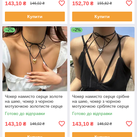
143,10
152,70
₴
₴
146,02 ₴
155,82 ₴
Купити
Купити
–2%
–2%
Чокер намисто серце золоте
Чокер намисто серце срібне
на шию, чокер з чорною
на шию, чокер з чорною
мотузочкою золотисте серце
мотузочкою сріблясте серце
Готово до відправки
Готово до відправки
143,10
143,10
₴
₴
146,02 ₴
146,02 ₴
Купити
Купити