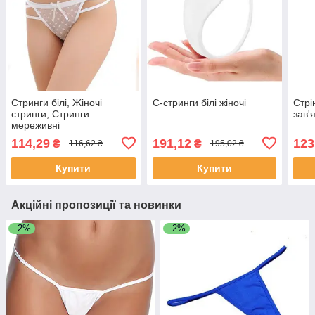
Стринги білі, Жіночі
С-стринги білі жіночі
Стрі
стринги, Стринги
зав'
мереживні
114,29
191,12
123
₴
₴
116,62 ₴
195,02 ₴
Купити
Купити
Акційні пропозиції та новинки
–2%
–2%