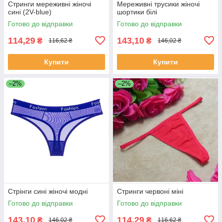
Стринги мереживні жіночі
Мереживні трусики жіночі
сині (2V-blue)
шортики білі
Готово до відправки
Готово до відправки
114,29
143,10
₴
₴
116,62 ₴
146,02 ₴
Купити
Купити
–2%
–2%
Стрінги сині жіночі модні
Стринги червоні міні
Готово до відправки
Готово до відправки
143,10
114,29
₴
₴
146,02 ₴
116,62 ₴