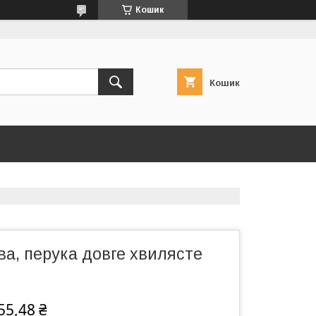
Кошик
Кошик
а, перука довге хвилясте
55,48 ₴