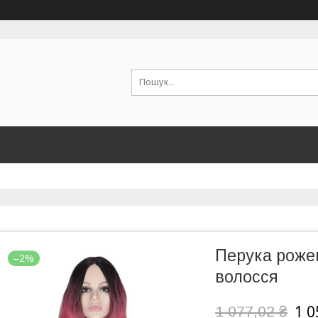
Перука рожев
–2%
волосся
1 0
1 077,02 ₴