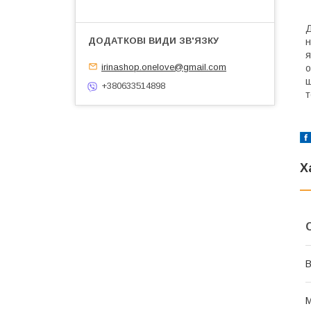
Д
н
я
irinashop.onelove@gmail.com
о
ш
+380633514898
т
Х
В
М