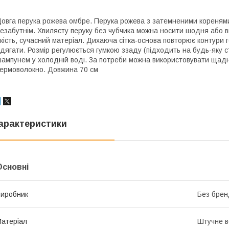
овга перука рожева омбре. Перука рожева з затемненими кореня
езабутнім. Хвилясту перуку без чубчика можна носити шодня або 
кість, сучасний матеріал. Дихаюча сітка-основа повторює контури г
дягати. Розмір регулюється гумкою ззаду (підходить на будь-яку 
ампунем у холодній воді. За потреби можна використовувати щад
ермоволокно. Довжина 70 см
арактеристики
Основні
иробник
Без брен
атеріал
Штучне в