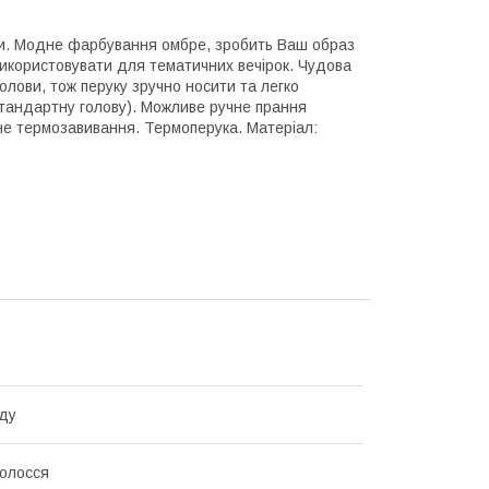
ми. Модне фарбування омбре, зробить Ваш образ
використовувати для тематичних вечірок. Чудова
олови, тож перуку зручно носити та легко
стандартну голову). Можливе ручне прання
не термозавивання. Термоперука. Матеріал:
ду
олосся