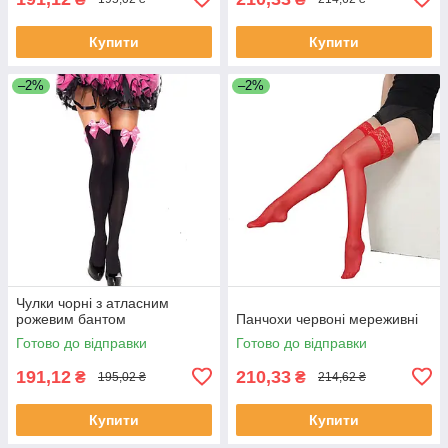
Купити
Купити
–2%
–2%
Чулки чорні з атласним
рожевим бантом
Панчохи червоні мереживні
Готово до відправки
Готово до відправки
191,12
210,33
₴
₴
195,02 ₴
214,62 ₴
Купити
Купити