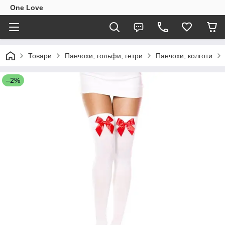
One Love
Товари
Панчохи, гольфи, гетри
Панчохи, колготи
–2%