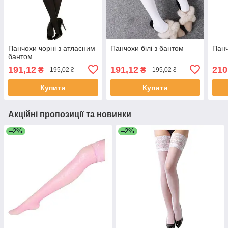
Панчохи чорні з атласним
Панчохи білі з бантом
Панч
бантом
191,12
191,12
210
₴
₴
195,02 ₴
195,02 ₴
Купити
Купити
Акційні пропозиції та новинки
–2%
–2%