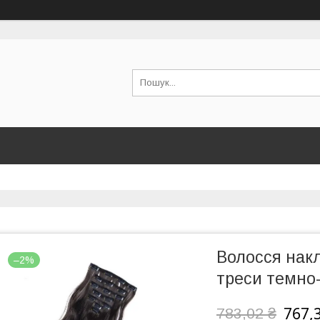
Волосся нак
–2%
треси темно
767,
783,02 ₴