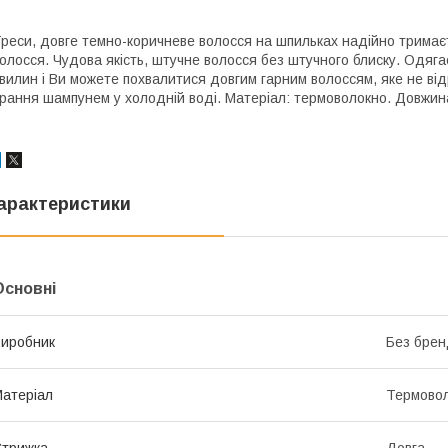
реси, довге темно-коричневе волосся на шпильках надійно тримаєт
олосся. Чудова якість, штучне волосся без штучного блиску. Одяг
вилин і Ви можете похвалитися довгим гарним волоссям, яке не ві
рання шампунем у холодній воді. Матеріал: термоволокно. Довжин
арактеристики
Основні
иробник
Без брен
атеріал
Термово