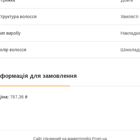
трижка
Довга
труктура волосся
Хвилясті
ип виробу
Накладк
олір волосся
Шоколад
нформація для замовлення
іна:
767,36 ₴
Сайт створений на маркетплейсі
Prom.ua