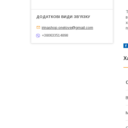
Т
в
х
irinashop.onelove@gmail.com
п
+380633514898
Х
В
М