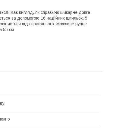
ься, має вигляд, як справжнє шикарне довге
ається за допомогою 16 надійних шпильок. 5
дрізняється від справжнього. Можливе ручне
а 55 см
ду
локно