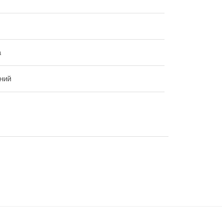
а
ний