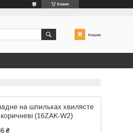
Кошик
Кошик
ладне на шпильках хвилясте
-коричневі (16ZAK-W2)
36 ₴