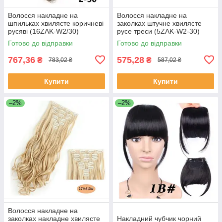
Волосся накладне на
Волосся накладне на
шпильках хвилясте коричневі
заколках штучне хвилясте
русяві (16ZAK-W2/30)
русе треси (5ZAK-W2-30)
Готово до відправки
Готово до відправки
767,36
575,28
₴
₴
783,02 ₴
587,02 ₴
Купити
Купити
–2%
–2%
Волосся накладне на
заколках накладне хвилясте
Накладний чубчик чорний