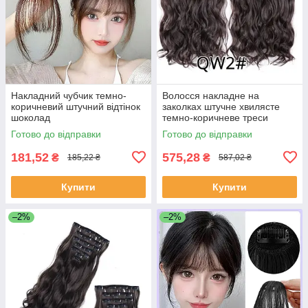
Накладний чубчик темно-
Волосся накладне на
коричневий штучний відтінок
заколках штучне хвилясте
шоколад
темно-коричневе треси
(5ZAK-WT-broun)
Готово до відправки
Готово до відправки
181,52
575,28
₴
₴
185,22 ₴
587,02 ₴
Купити
Купити
–2%
–2%