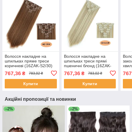
Волосся накладне на
Волосся накладне на
Воло
шпильках пряме треси
шпильках треси прямі
зако
коричневі (16ZAK-S2/30)
пшеничні блонд (16ZAK-
хвил
S18/613)
золо
767,36
767,36
767
₴
₴
783,02 ₴
783,02 ₴
W27
Купити
Купити
Акційні пропозиції та новинки
–2%
–2%