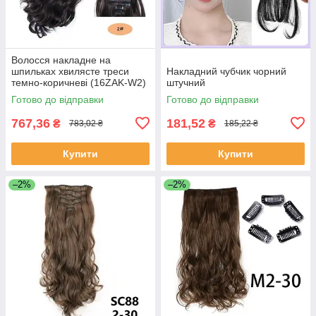
Волосся накладне на
шпильках хвилясте треси
Накладний чубчик чорний
темно-коричневі (16ZAK-W2)
штучний
Готово до відправки
Готово до відправки
767,36
181,52
₴
₴
783,02 ₴
185,22 ₴
Купити
Купити
–2%
–2%