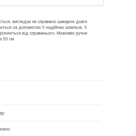
ється, виглядає як справжнє шикарне довге
ається за допомогою 5 надійних шпильок. 5
дрізняється від справжнього. Можливе ручне
а 55 см
ду
локно