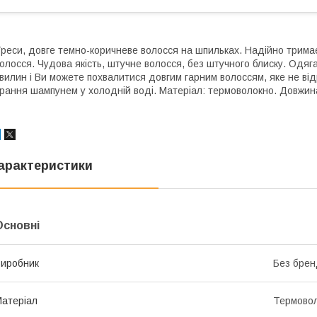
реси, довге темно-коричневе волосся на шпильках. Надійно трима
олосся. Чудова якість, штучне волосся, без штучного блиску. Одяг
вилин і Ви можете похвалитися довгим гарним волоссям, яке не ві
рання шампунем у холодній воді. Матеріал: термоволокно. Довжин
арактеристики
Основні
иробник
Без брен
атеріал
Термово