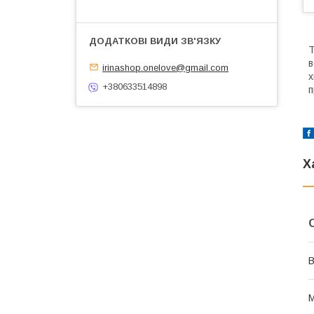
Т
в
irinashop.onelove@gmail.com
х
+380633514898
п
Х
В
М