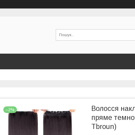
Волосся нак
–2%
пряме темно
Tbroun)