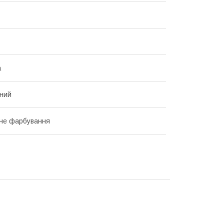
а
ний
не фарбування