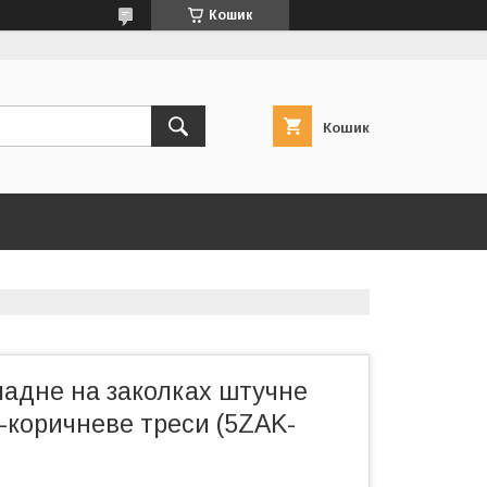
Кошик
Кошик
ладне на заколках штучне
-коричневе треси (5ZAK-