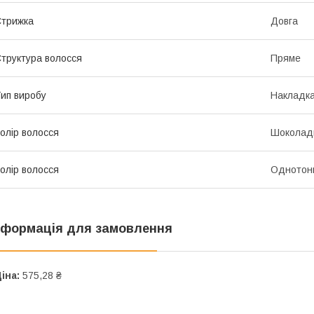
трижка
Довга
труктура волосся
Пряме
ип виробу
Накладк
олір волосся
Шоколад
олір волосся
Однотон
нформація для замовлення
іна:
575,28 ₴