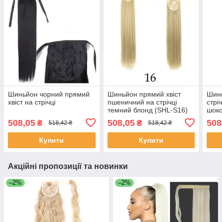
Шиньйон чорний прямий
Шиньйон прямий хвіст
Шинь
хвіст на стрічці
пшеничний на стрічці
стрі
темний блонд (SHL-S16)
шоко
508,05
508,05
508
₴
₴
518,42 ₴
518,42 ₴
Купити
Купити
Акційні пропозиції та новинки
–2%
–2%