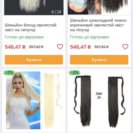
Шиньйон шоколадний темно-
Шиньйон блонд хвилястий
коричневий хвилястий хвіст
хвіст на липучці
на ліпучці
Готово до відправки
Готово до відправки
546,47
546,47
₴
₴
557,62 ₴
557,62 ₴
Купити
Купити
–2%
–2%