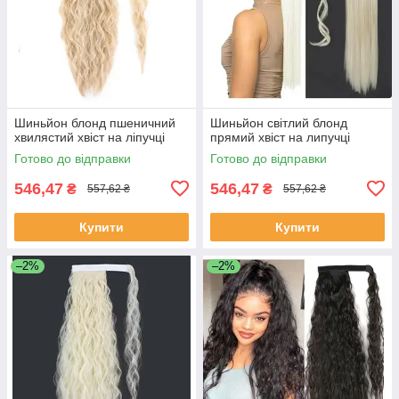
Шиньйон блонд пшеничний
Шиньйон світлий блонд
хвилястий хвіст на ліпучці
прямий хвіст на липучці
Готово до відправки
Готово до відправки
546,47
546,47
₴
₴
557,62 ₴
557,62 ₴
Купити
Купити
–2%
–2%