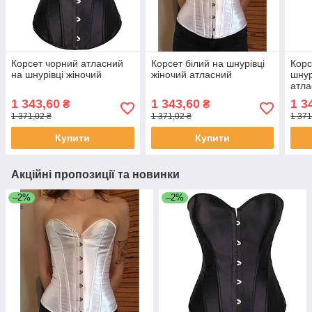
Корсет чорний атласний
Корсет білий на шнурівці
Корс
на шнурівці жіночий
жіночий атласний
шнур
атла
1 343,60
1 343,60
1 3
₴
₴
1 371,02 ₴
1 371,02 ₴
1 371
Купити
Купити
Акційні пропозиції та новинки
–2%
–2%