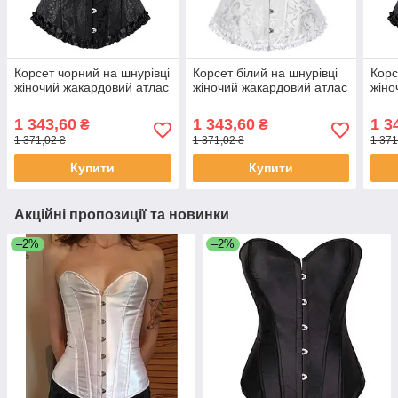
Корсет чорний на шнурівці
Корсет білий на шнурівці
Корс
жіночий жакардовий атлас
жіночий жакардовий атлас
жіно
1 343,60
1 343,60
1 3
₴
₴
1 371,02 ₴
1 371,02 ₴
1 371
Купити
Купити
Акційні пропозиції та новинки
–2%
–2%