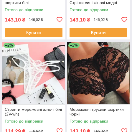
шортики білі
Стрінги сині жіночі модні
Готово до відправки
Готово до відправки
143,10
143,10
₴
₴
146,02 ₴
146,02 ₴
Купити
Купити
–2%
–2%
Стринги мережевні жіночі білі
Мереживні трусики шортики
(2V-wh)
чорні
Готово до відправки
Готово до відправки
114,29
143,10
₴
₴
116,62 ₴
146,02 ₴