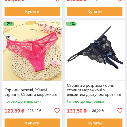
Купити
Купити
–2%
–2%
Стринги з розрізом чорні,
Стринги рожеві, Жіночі
стринги мереживні з
стринги, Стринги мереживні
відкритим доступом еротичні
Готово до відправки
Готово до відправки
123,89
133,50
₴
₴
126,42 ₴
136,22 ₴
Купити
Купити