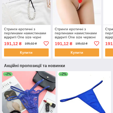
Стринги еротичні з
Стринги еротичні з
Стри
перлинами намистинами
перлинами намистинами
пер
відкриті One size чорні
відкриті One size червоні
відкр
(BUSr-bl)
(BUSr-red)
(BUS
191,12
191,12
191
₴
₴
195,02 ₴
195,02 ₴
Купити
Купити
Акційні пропозиції та новинки
–2%
–2%