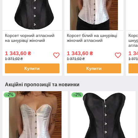
Корсет чорний атласний
Корсет білий на шнурівці
Корс
на шнурівці жіночий
жіночий атласний
шнур
атла
1 343,60
1 343,60
1 3
₴
₴
1 371,02 ₴
1 371,02 ₴
1 371
Купити
Купити
Акційні пропозиції та новинки
–2%
–2%