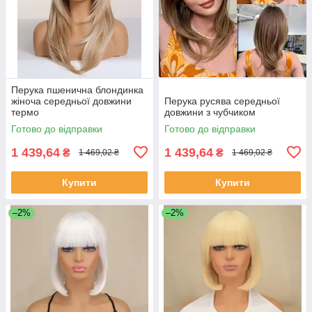
Перука пшенична блондинка
жіноча середньої довжини
Перука русява середньої
термо
довжини з чубчиком
Готово до відправки
Готово до відправки
1 439,64
1 439,64
₴
₴
1 469,02 ₴
1 469,02 ₴
Купити
Купити
–2%
–2%