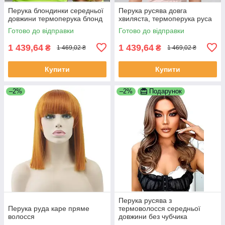
Перука блондинки середньої
Перука русява довга
довжини термоперука блонд
хвиляста, термоперука руса
Готово до відправки
Готово до відправки
1 439,64
1 439,64
₴
₴
1 469,02 ₴
1 469,02 ₴
Купити
Купити
–2%
–2%
Подарунок
Перука русява з
Перука руда каре пряме
термоволосся середньої
волосся
довжини без чубчика
коричнева (LC2164)