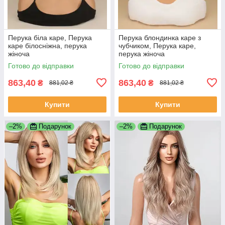
Перука біла каре, Перука
Перука блондинка каре з
каре білосніжна, перука
чубчиком, Перука каре,
жіноча
перука жіноча
Готово до відправки
Готово до відправки
863,40
863,40
₴
₴
881,02 ₴
881,02 ₴
Купити
Купити
–2%
Подарунок
–2%
Подарунок