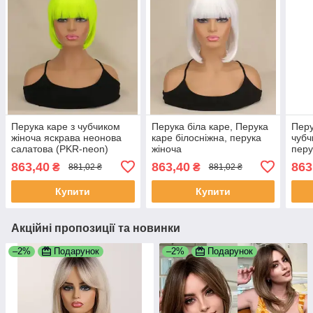
Перука каре з чубчиком
Перука біла каре, Перука
Перу
жіноча яскрава неонова
каре білосніжна, перука
чубч
салатова (PKR-neon)
жіноча
перу
863,40
863,40
863
₴
₴
881,02 ₴
881,02 ₴
Купити
Купити
Акційні пропозиції та новинки
–2%
Подарунок
–2%
Подарунок