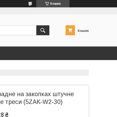
Кошик
Кошик
ладне на заколках штучне
е треси (5ZAK-W2-30)
28 ₴