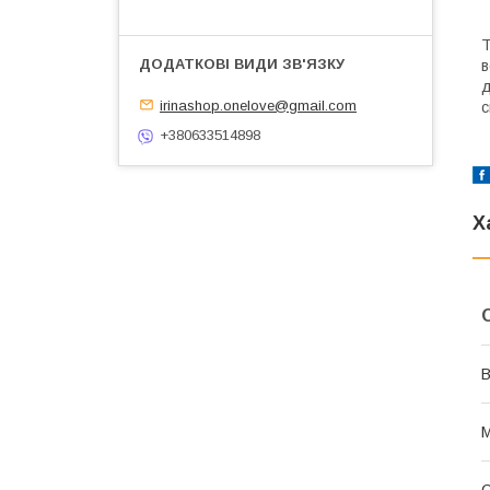
Т
в
д
irinashop.onelove@gmail.com
с
+380633514898
Х
В
М