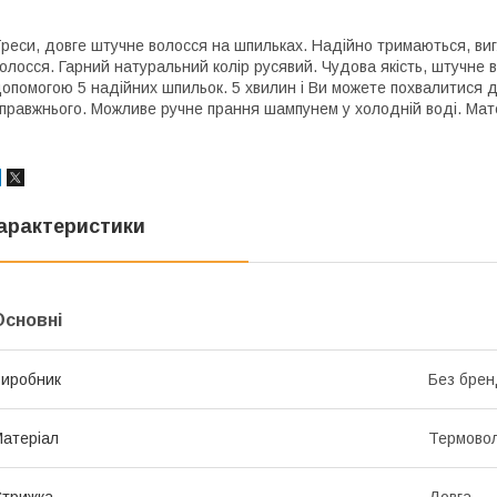
реси, довге штучне волосся на шпильках. Надійно тримаються, ви
олосся. Гарний натуральний колір русявий. Чудова якість, штучне 
опомогою 5 надійних шпильок. 5 хвилин і Ви можете похвалитися до
правжнього. Можливе ручне прання шампунем у холодній воді. Мат
арактеристики
Основні
иробник
Без брен
атеріал
Термово