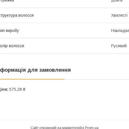
трижка
Довга
труктура волосся
Хвилясті
ип виробу
Накладк
олір волосся
Русявий
нформація для замовлення
іна:
575,28 ₴
Сайт створений на маркетплейсі
Prom.ua