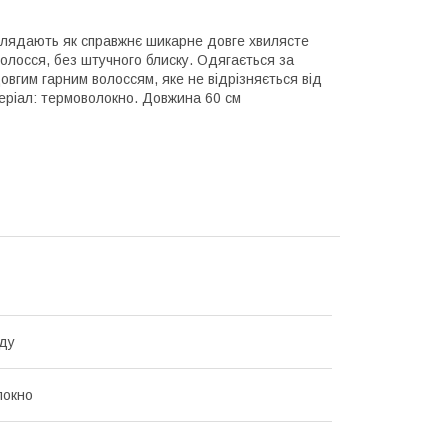
глядають як справжнє шикарне довге хвилясте
волосся, без штучного блиску. Одягається за
вгим гарним волоссям, яке не відрізняється від
еріал: термоволокно. Довжина 60 см
ду
локно