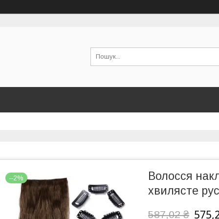
Волосся нак
–2%
хвилясте рус
575,
587,02 ₴