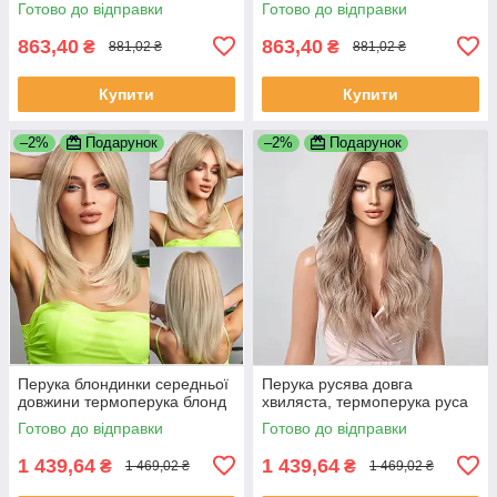
Готово до відправки
Готово до відправки
863,40
863,40
₴
₴
881,02 ₴
881,02 ₴
Купити
Купити
–2%
Подарунок
–2%
Подарунок
Перука блондинки середньої
Перука русява довга
довжини термоперука блонд
хвиляста, термоперука руса
Готово до відправки
Готово до відправки
1 439,64
1 439,64
₴
₴
1 469,02 ₴
1 469,02 ₴