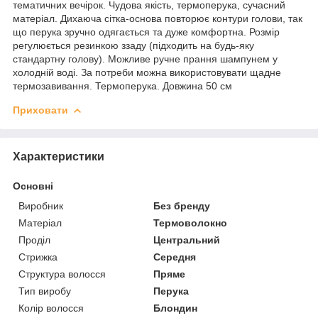
тематичних вечірок. Чудова якість, термоперука, сучасний
матеріал. Дихаюча сітка-основа повторює контури голови, так
що перука зручно одягається та дуже комфортна. Розмір
регулюється резинкою ззаду (підходить на будь-яку
стандартну голову). Можливе ручне прання шампунем у
холодній воді. За потреби можна використовувати щадне
термозавивання. Термоперука. Довжина 50 см
Приховати
Характеристики
Основні
Виробник
Без бренду
Матеріал
Термоволокно
Проділ
Центральний
Стрижка
Середня
Структура волосся
Пряме
Тип виробу
Перука
Колір волосся
Блондин