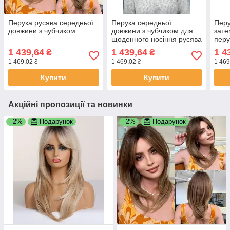
Перука русява середньої
Перука середньої
Перу
довжини з чубчиком
довжини з чубчиком для
зате
щоденного носіння русява
перу
(LCI242-5)
сере
1 439,64
1 439,64
1 4
₴
₴
1 469,02 ₴
1 469,02 ₴
1 469
Купити
Купити
Акційні пропозиції та новинки
–2%
Подарунок
–2%
Подарунок