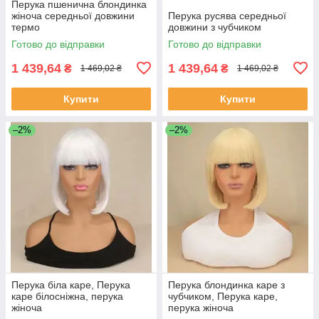
Перука пшенична блондинка
жіноча середньої довжини
Перука русява середньої
термо
довжини з чубчиком
Готово до відправки
Готово до відправки
1 439,64
1 439,64
₴
₴
1 469,02 ₴
1 469,02 ₴
Купити
Купити
–2%
–2%
Перука біла каре, Перука
Перука блондинка каре з
каре білосніжна, перука
чубчиком, Перука каре,
жіноча
перука жіноча