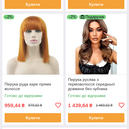
Купити
Купити
–2%
–2%
Подарунок
Перука русява з
Перука руда каре пряме
термоволосся середньої
волосся
довжини без чубчика
коричнева (LC2164)
Готово до відправки
Готово до відправки
959,44
1 439,64
₴
₴
979,02 ₴
1 469,02 ₴
Купити
Купити